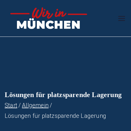
Zum
Inhalt
Wir in
Stern des
springen
Südens
Münc
hen
Lösungen für platzsparende Lagerung
Start
Allgemein
Lösungen für platzsparende Lagerung