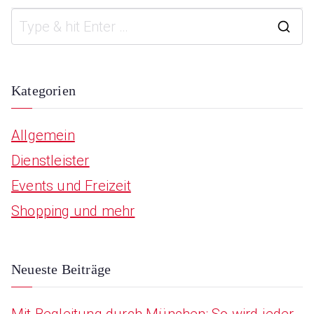
S
e
a
Kategorien
r
Allgemein
c
Dienstleister
h
Events und Freizeit
f
Shopping und mehr
o
r
:
Neueste Beiträge
Mit Begleitung durch München: So wird jeder