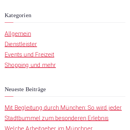
e
a
Kategorien
r
Allgemein
c
Dienstleister
h
Events und Freizeit
f
Shopping und mehr
o
r
:
Neueste Beiträge
Mit Begleitung durch München: So wird jeder
Stadtbummel zum besonderen Erlebnis
Welche Arbeitgeber im Münchner