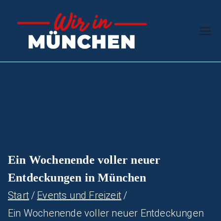
Zum
Inhalt
Wir in
Stern des
springen
Südens
Münc
hen
Ein Wochenende voller neuer
Entdeckungen in München
Start
Events und Freizeit
Ein Wochenende voller neuer Entdeckungen