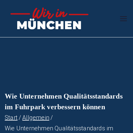
Zum
Inhalt
Wir in
Stern des
springen
Südens
Münc
hen
Wie Unternehmen Qualitätsstandards
im Fuhrpark verbessern können
Start
Allgemein
Wie Unternehmen Qualitätsstandards im