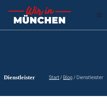
Zum
Inhalt
Wir in
Stern des
springen
Südens
Münc
hen
Dienstleister
Start
Blog
Dienstleister