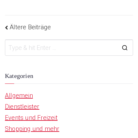
Ältere Beiträge
Beitragsnavigatio
S
e
a
Kategorien
r
Allgemein
c
Dienstleister
h
Events und Freizeit
f
Shopping und mehr
o