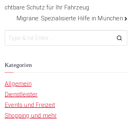
Beitragsnavigatio
chtbare Schutz für Ihr Fahrzeug
Migräne: Spezialisierte Hilfe in München
S
e
a
Kategorien
r
Allgemein
c
Dienstleister
h
Events und Freizeit
f
Shopping und mehr
o
r