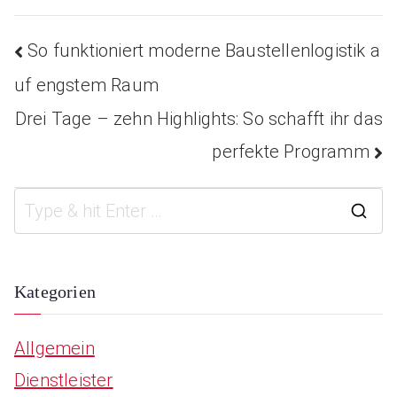
So funktioniert moderne Baustellenlogistik a
Beitragsnavigatio
uf engstem Raum
Drei Tage – zehn Highlights: So schafft ihr das
perfekte Programm
S
e
a
Kategorien
r
Allgemein
c
Dienstleister
h