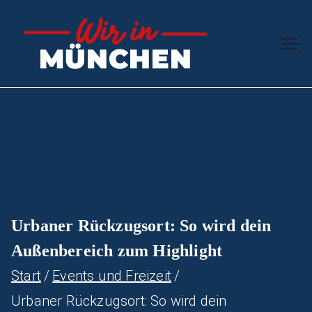
Zum
Inhalt
Wir in
Stern des
springen
Südens
Münc
hen
Urbaner Rückzugsort: So wird dein
Außenbereich zum Highlight
Start
Events und Freizeit
Urbaner Rückzugsort: So wird dein