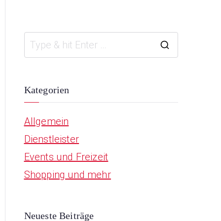
S
e
a
Kategorien
r
Allgemein
c
Dienstleister
h
Events und Freizeit
f
Shopping und mehr
o
r
:
Neueste Beiträge