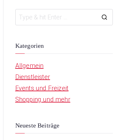
S
e
a
Kategorien
r
Allgemein
c
Dienstleister
h
Events und Freizeit
f
Shopping und mehr
o
r
:
Neueste Beiträge