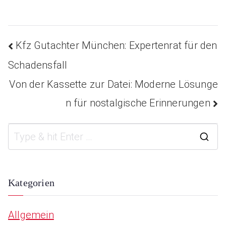
Kfz Gutachter München: Expertenrat für den
Beitragsnavigatio
Schadensfall
Von der Kassette zur Datei: Moderne Lösunge
n für nostalgische Erinnerungen
S
e
a
Kategorien
r
Allgemein
c