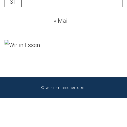
31
« Mai
© wir-in-muenchen.com